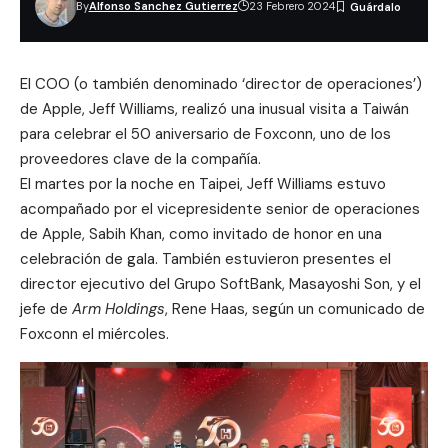
By
Alfonso Sanchez Gutierrez
23 Febrero 2024
El COO (o también denominado ‘director de operaciones’)
de Apple,
Jeff Williams
, realizó una inusual visita a Taiwán
para celebrar el 50 aniversario de Foxconn, uno de los
proveedores clave de la compañía.
El martes por la noche en Taipei, Jeff Williams estuvo
acompañado por el vicepresidente senior de operaciones
de Apple,
Sabih Khan
, como invitado de honor en una
celebración de gala. También estuvieron presentes el
director ejecutivo del
Grupo SoftBank
, Masayoshi Son, y el
jefe de
Arm Holdings
, Rene Haas, según un
comunicado de
Foxconn
el miércoles.