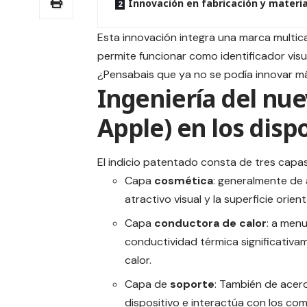
Innovación en fabricación y materi
Esta innovación integra una marca multica
permite funcionar como identificador visua
¿Pensabais que ya no se podía innovar m
Ingeniería del nue
Apple) en los disp
El indicio patentado consta de tres capas
Capa
cosmética
: generalmente de 
atractivo visual y la superficie orien
Capa
conductora de calor
: a men
conductividad térmica significativa
calor.
Capa de
soporte
: También de acero
dispositivo e interactúa con los co