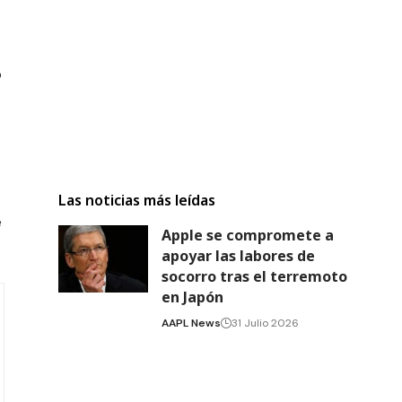
o
Las noticias más leídas
e
Apple se compromete a
apoyar las labores de
socorro tras el terremoto
en Japón
AAPL News
31 Julio 2026