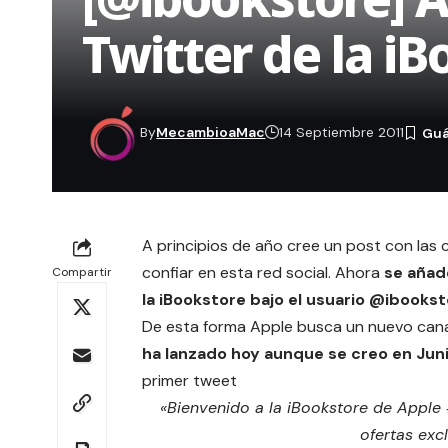
Twitter de la i
By
MecambioaMac
14 Septiembre 2011
A principios de año cree un post con
las 
confiar en esta red social. Ahora
se añad
Compartir
la iBookstore bajo el usuario @ibookst
De esta forma Apple busca un nuevo canal
ha lanzado hoy aunque se creo en Jun
primer tweet
«Bienvenido a la iBookstore de Apple 
ofertas exc