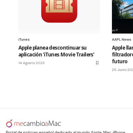
iTunes
AAPL News
Apple planea descontinuar su
Apple lla
aplicación ‘iTunes Movie Trailers’
filtrador
futuro
14 Agosto 2023
25 Junio 20
Portal de noticias español dedicado al mundo Apple: Mac, iPhone,