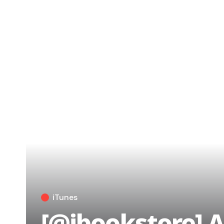
iTunes
[@ibookstore] Ap