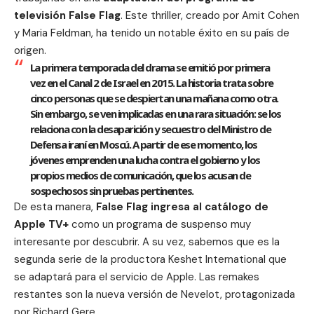
televisión False Flag
. Este thriller, creado por Amit Cohen
y Maria Feldman, ha tenido un notable éxito en su país de
origen.
La primera temporada del drama se emitió por primera
vez en el Canal 2 de Israel en 2015. La historia trata sobre
cinco personas que se despiertan una mañana como otra.
Sin embargo, se ven implicadas en una rara situación: se los
relaciona con la desaparición y secuestro del Ministro de
Defensa iraní en Moscú. A partir de ese momento, los
jóvenes emprenden una lucha contra el gobierno y los
propios medios de comunicación, que los acusan de
sospechosos sin pruebas pertinentes.
De esta manera,
False Flag ingresa al catálogo de
Apple TV+
como un programa de suspenso muy
interesante por descubrir. A su vez, sabemos que es la
segunda serie de la productora Keshet International que
se adaptará para el servicio de Apple. Las remakes
restantes son la nueva versión de Nevelot, protagonizada
por Richard Gere.