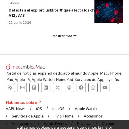
iPhone
Detectan el exploit ‘usbliter8’ que afecta los chips de Apple
A12 y A13
22 Junio 2026
Mostrar más
Portal de noticias español dedicado al mundo Apple: Mac, iPhone,
iPad, Apple TV, Apple Watch, HomePod, Servicios de Apple y más.
Hablamos sobre
AAPL News
iOS
macOS
Apple Watch
Servicios de Apple
TV & Home
Accesorios
Aplicaciones
Apple Events
Reviews
Opinión
Utilizamos cookies para asegurar que damos la mejor