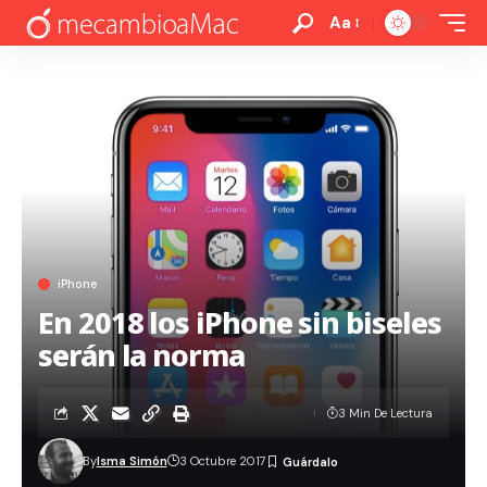
Aa
iPhone
En 2018 los iPhone sin biseles
serán la norma
3 Min De Lectura
By
Isma Simón
3 Octubre 2017