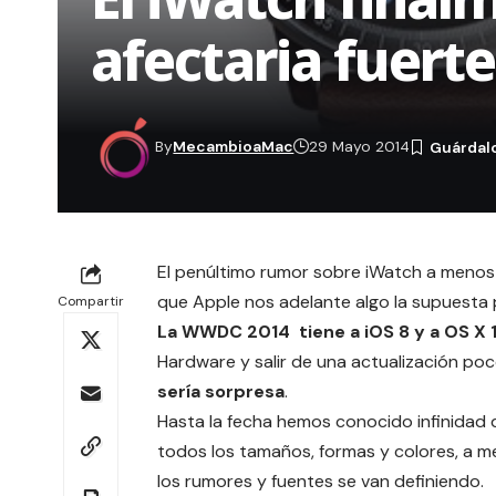
afectaria fuert
By
MecambioaMac
29 Mayo 2014
El penúltimo rumor sobre
iWatch
a menos
que Apple nos adelante algo la supuesta p
Compartir
La
WWDC 2014
tiene a iOS 8 y a OS X
Hardware y salir de una actualización poc
sería sorpresa
.
Hasta la fecha hemos conocido infinidad 
todos los tamaños, formas y colores, a m
los rumores y fuentes se van definiendo.