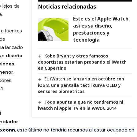
 lejos de
Noticias relacionadas
a.
Este es el Apple Watch,
asi es su diseño,
a fuentes
prestaciones y
 de
tecnología
 ha lanzado
un diseño
Kobe Bryant y otros famosos
deportistas estarian probando el iWatch
ciones,
en Cupertino
 menor
.
EL iWatch se lanzaria en octubre con
rsores
iOS 8, una pantalla tactil curva OLED y
21
sensores biometricos
Todo apunta a que no tendremos ni
iWatch ni Apple TV en la WWDC 2014
l
mblador
oxconn
, este último no tendría recursos al estar ocupado en