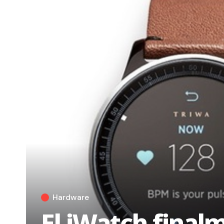
Hardware
El iWatch final