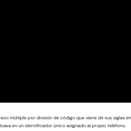
 múltiple por división de código que viene de sus siglas e
 basa en un identificador único asignado al propio teléfono