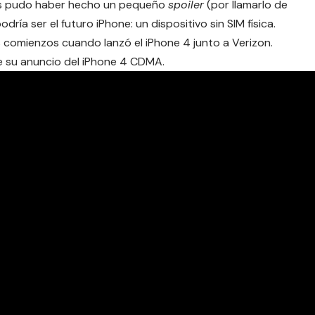
os pudo haber hecho un pequeño
spoiler
(por llamarlo de
ría ser el futuro iPhone: un dispositivo sin SIM física.
us comienzos cuando lanzó el
iPhone 4 junto a Verizon
.
e su anuncio del iPhone 4 CDMA.