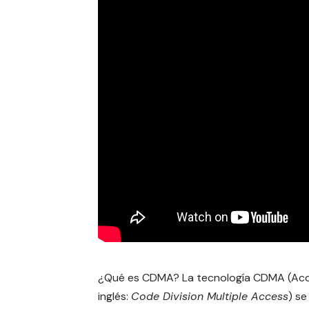
¿Qué es CDMA? La tecnología CDMA (Acceso
inglés:
Code Division Multiple Access
) se