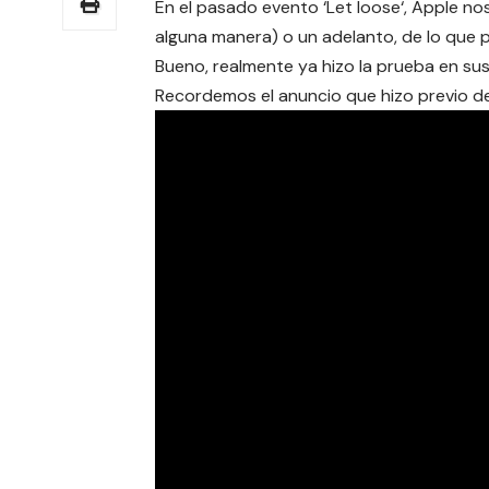
En el pasado evento ‘
Let loose
‘, Apple n
alguna manera) o un adelanto, de lo que pod
Bueno, realmente ya hizo la prueba en s
Recordemos el anuncio que hizo previo d