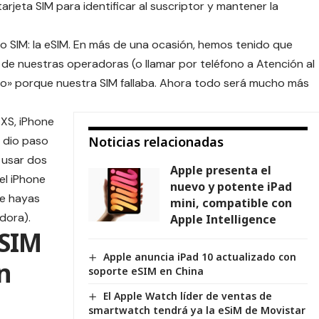
rjeta SIM para identificar al suscriptor y mantener la
 no SIM: la eSIM. En más de una ocasión, hemos tenido que
as de nuestras operadoras (o llamar por teléfono a Atención al
ico» porque nuestra SIM fallaba. Ahora todo será mucho más
 XS, iPhone
 dio paso
Noticias relacionadas
 usar dos
Apple presenta el
el iPhone
nuevo y potente iPad
e hayas
mini, compatible con
dora).
Apple Intelligence
 SIM
Apple anuncia iPad 10 actualizado con
n
soporte eSIM en China
El Apple Watch líder de ventas de
smartwatch tendrá ya la eSiM de Movistar