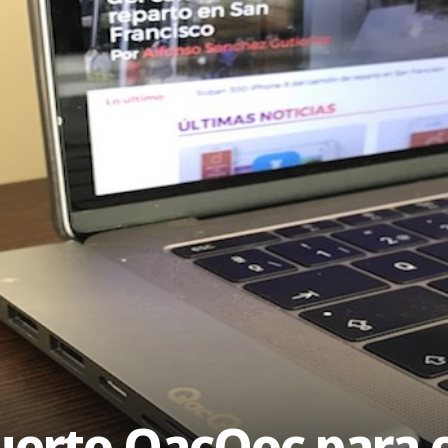
puerto QacQoc para