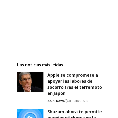
Las noticias más leídas
Apple se compromete a
apoyar las labores de
socorro tras el terremoto
en Japón
AAPL News
31 Julio 2026
Shazam ahora te permite
mandar stickers con la