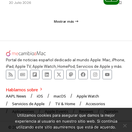
20 Julio 2026
Mostrar más
Portal de noticias español dedicado al mundo Apple: Mac, iPhone,
iPad, Apple TV, Apple Watch, HomePod, Servicios de Apple y más.
Hablamos sobre
AAPL News
iOS
macOS
Apple Watch
Servicios de Apple
TV & Home
Accesorios
Aplicaciones
Apple Events
Reviews
Opinión
Utilizamos cookies para asegurar que damos la mejor
experiencia al usuario en nuestro sitio web. Si continúa
utilizando este sitio asumiremos que está de acuerdo.
© 2008 mecambioaMac – Todo Apple y más | Design by
UNXON