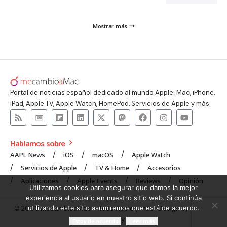
Mostrar más
Portal de noticias español dedicado al mundo Apple: Mac, iPhone,
iPad, Apple TV, Apple Watch, HomePod, Servicios de Apple y más.
Hablamos sobre
AAPL News
iOS
macOS
Apple Watch
Servicios de Apple
TV & Home
Accesorios
Aplicaciones
Apple Events
Reviews
Opinión
Utilizamos cookies para asegurar que damos la mejor
experiencia al usuario en nuestro sitio web. Si continúa
utilizando este sitio asumiremos que está de acuerdo.
© 2008 mecambioaMac – Todo Apple y más | Design by
UNXON
Agency
.
Estoy de acuerdo
Leer más