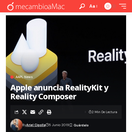
Aa
AAPL News
Apple anuncia RealityKit y
Reality Composer
2 Min De Lectura
By
Ariel Cipolla
5 Junio 2019