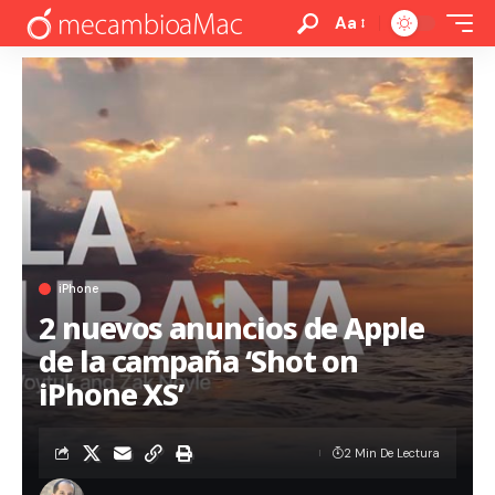
Aa
iPhone
2 nuevos anuncios de Apple
de la campaña ‘Shot on
iPhone XS’
2 Min De Lectura