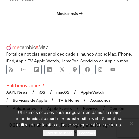
Mostrar más
Portal de noticias español dedicado al mundo Apple: Mac, iPhone,
iPad, Apple TV, Apple Watch, HomePod, Servicios de Apple y más.
Hablamos sobre
AAPL News
iOS
macOS
Apple Watch
Servicios de Apple
TV & Home
Accesorios
Aplicaciones
Apple Events
Reviews
Opinión
Utilizamos cookies para asegurar que damos la mejor
experiencia al usuario en nuestro sitio web. Si continúa
utilizando este sitio asumiremos que está de acuerdo.
© 2008 mecambioaMac – Todo Apple y más | Design by
UNXON
Agency
.
Estoy de acuerdo
Leer más