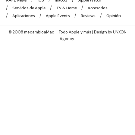
AAPL News
iOS
macOS
Apple Watch
Servicios de Apple
TV & Home
Accesorios
Aplicaciones
Apple Events
Reviews
Opinión
© 2008 mecambioaMac – Todo Apple y más | Design by
UNXON
Agency
.