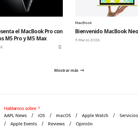
MacBook
esenta el MacBook Pro con
Bienvenido MacBook Ne
os M5 Pro y M5 Max
5 Marzo 2026
26
Mostrar más
Hablamos sobre
AAPL News
iOS
macOS
Apple Watch
Servicio
Apple Events
Reviews
Opinión