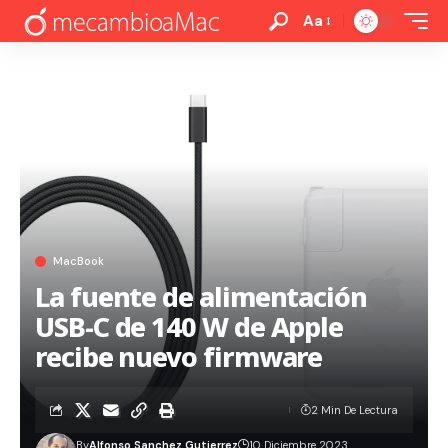
Aa
MacBook
La fuente de alimentación
USB-C de 140 W de Apple
recibe nuevo firmware
2 Min De Lectura
By
Alfonso Sanchez Gutierrez
10 Diciembre 2023