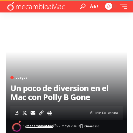
Aa
Juegos
Un poco de diversion en el
Mac con Polly B Gone
1 Min De Lectura
By
MecambioaMac
22 Mayo 2009