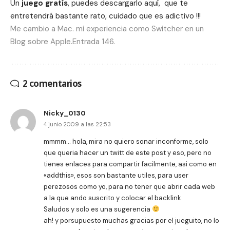
Un
juego gratís
, puedes descargarlo
aquí
, que te
entretendrá bastante rato, cuidado que es adictivo !!!
Me cambio a Mac. mi experiencia como Switcher en un
Blog sobre Apple.Entrada 146.
2 comentarios
Nicky_0130
4 junio 2009 a las 22:53
mmmm… hola, mira no quiero sonar inconforme, solo
que queria hacer un twitt de este post y eso, pero no
tienes enlaces para compartir facilmente, asi como en
«addthis», esos son bastante utiles, para user
perezosos como yo, para no tener que abrir cada web
a la que ando suscrito y colocar el backlink.
Saludos y solo es una sugerencia
ah! y porsupuesto muchas gracias por el jueguito, no lo