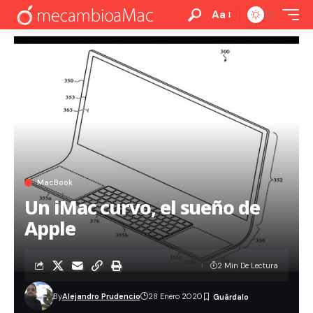
Aa
MacBook
Un iMac curvo, el sueño de
Apple
2 Min De Lectura
By
Alejandro Prudencio
28 Enero 2020