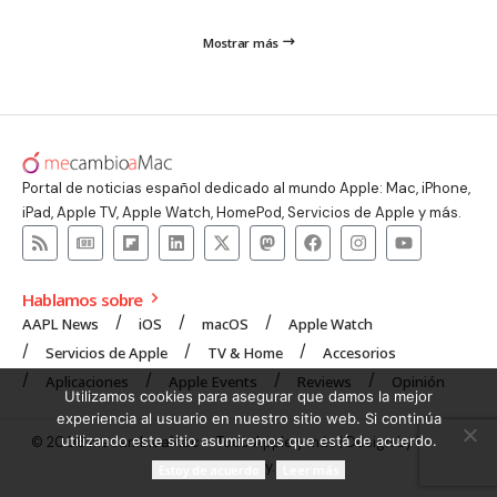
Mostrar más
Portal de noticias español dedicado al mundo Apple: Mac, iPhone,
iPad, Apple TV, Apple Watch, HomePod, Servicios de Apple y más.
Hablamos sobre
AAPL News
iOS
macOS
Apple Watch
Servicios de Apple
TV & Home
Accesorios
Aplicaciones
Apple Events
Reviews
Opinión
Utilizamos cookies para asegurar que damos la mejor
experiencia al usuario en nuestro sitio web. Si continúa
utilizando este sitio asumiremos que está de acuerdo.
© 2008 mecambioaMac – Todo Apple y más | Design by
UNXON
Agency
.
Estoy de acuerdo
Leer más