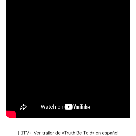
| TV+: Ver
trailer de «Truth Be Told» en español