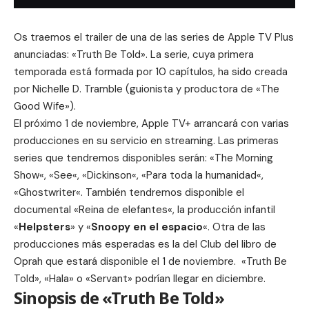
Os traemos el trailer de una de las series de Apple TV Plus
anunciadas: «Truth Be Told». La serie, cuya primera
temporada está formada por 10 capítulos, ha sido creada
por Nichelle D. Tramble (guionista y productora de «The
Good Wife»).
El próximo 1 de noviembre, Apple TV+ arrancará con varias
producciones en su servicio en streaming. Las primeras
series que tendremos disponibles serán: «
The Morning
Show
«, «
See
«, «
Dickinson
«, «
Para toda la humanidad
«,
«
Ghostwriter
«. También tendremos disponible el
documental «
Reina de elefantes
«, la producción infantil
«
Helpsters
» y «
Snoopy en el espacio
«. Otra de las
producciones más esperadas es la del
Club del libro de
Oprah
que estará disponible el 1 de noviembre. «Truth Be
Told», «Hala» o «
Servant
» podrían llegar en diciembre.
Sinopsis de «Truth Be Told»