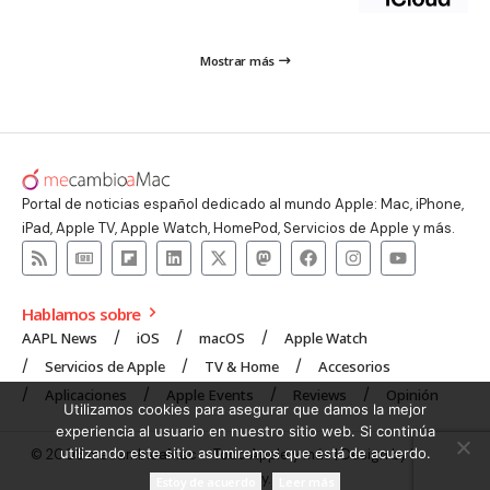
Mostrar más
Portal de noticias español dedicado al mundo Apple: Mac, iPhone,
iPad, Apple TV, Apple Watch, HomePod, Servicios de Apple y más.
Hablamos sobre
AAPL News
iOS
macOS
Apple Watch
Servicios de Apple
TV & Home
Accesorios
Aplicaciones
Apple Events
Reviews
Opinión
Utilizamos cookies para asegurar que damos la mejor
experiencia al usuario en nuestro sitio web. Si continúa
utilizando este sitio asumiremos que está de acuerdo.
© 2008 mecambioaMac – Todo Apple y más | Design by
UNXON
Agency
.
Estoy de acuerdo
Leer más