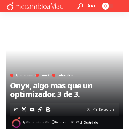
Aa
Aplicaciones
macOS
Tutoriales
Onyx, algo mas que un
optimizador. 3 de 3.
4 Min De Lectura
By
MecambioaMac
14 Febrero 2009