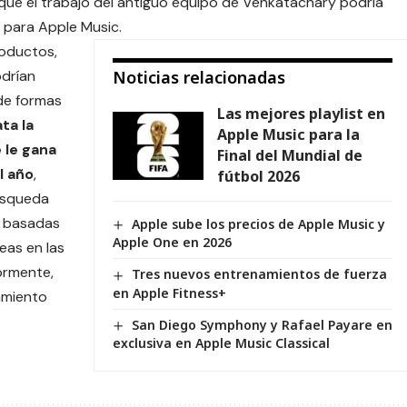
 que el trabajo del antiguo equipo de Venkatachary podría
o para Apple Music.
roductos,
drían
Noticias relacionadas
 de formas
Las mejores playlist en
ta la
Apple Music para la
 le gana
Final del Mundial de
l año
,
fútbol 2026
búsqueda
s basadas
Apple sube los precios de Apple Music y
Apple One en 2026
eas en las
ormente,
Tres nuevos entrenamientos de fuerza
en Apple Fitness+
amiento
San Diego Symphony y Rafael Payare en
exclusiva en Apple Music Classical