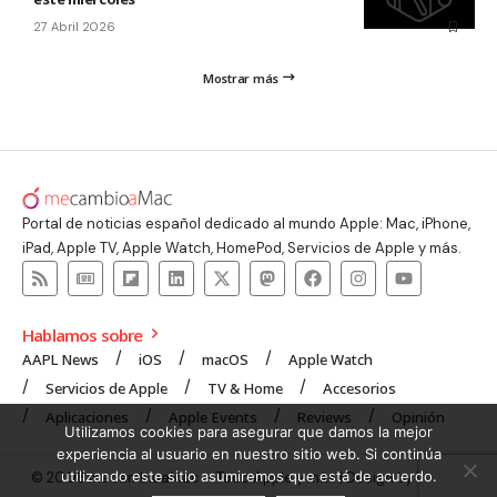
27 Abril 2026
Mostrar más
Portal de noticias español dedicado al mundo Apple: Mac, iPhone,
iPad, Apple TV, Apple Watch, HomePod, Servicios de Apple y más.
Hablamos sobre
AAPL News
iOS
macOS
Apple Watch
Servicios de Apple
TV & Home
Accesorios
Aplicaciones
Apple Events
Reviews
Opinión
Utilizamos cookies para asegurar que damos la mejor
experiencia al usuario en nuestro sitio web. Si continúa
utilizando este sitio asumiremos que está de acuerdo.
© 2008 mecambioaMac – Todo Apple y más | Design by
UNXON