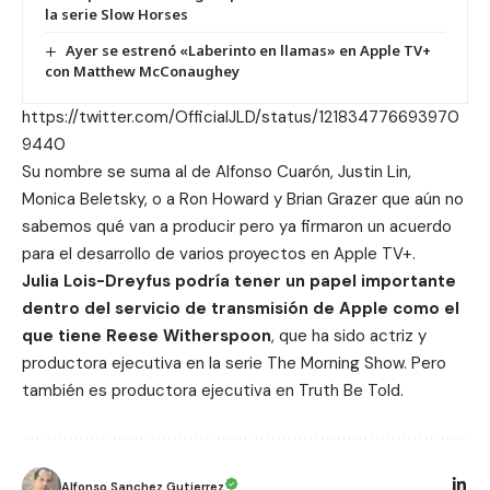
la serie Slow Horses
Ayer se estrenó «Laberinto en llamas» en Apple TV+
con Matthew McConaughey
https://twitter.com/OfficialJLD/status/121834776693970
9440
Su nombre se suma al de
Alfonso Cuarón
,
Justin Lin
,
Monica Beletsky
, o a
Ron Howard y Brian Grazer
que aún no
sabemos qué van a producir pero ya firmaron un acuerdo
para el desarrollo de varios proyectos en Apple TV+.
Julia Lois-Dreyfus podría tener un papel importante
dentro del servicio de transmisión de Apple como el
que tiene Reese Witherspoon
, que ha sido actriz y
productora ejecutiva en la serie
The Morning Show
. Pero
también es productora ejecutiva en
Truth Be Told
.
Alfonso Sanchez Gutierrez