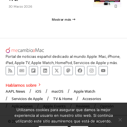
30 Marzo 2026
Mostrar más
Portal de noticias español dedicado al mundo Apple: Mac, iPhone,
iPad, Apple TV, Apple Watch, HomePod, Servicios de Apple y más.
Hablamos sobre
AAPL News
iOS
macOS
Apple Watch
Servicios de Apple
TV & Home
Accesorios
Aplicaciones
Apple Events
Reviews
Opinión
Utilizamos cookies para asegurar que damos la mejor
experiencia al usuario en nuestro sitio web. Si continúa
utilizando este sitio asumiremos que está de acuerdo.
© 2008 mecambioaMac – Todo Apple y más | Design by
UNXON