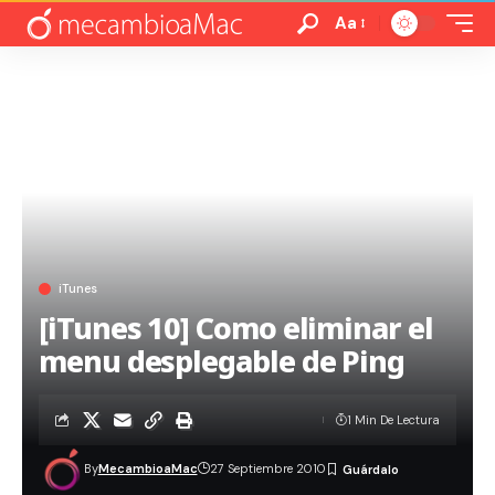
Aa
iTunes
[iTunes 10] Como eliminar el
menu desplegable de Ping
1 Min De Lectura
By
MecambioaMac
27 Septiembre 2010