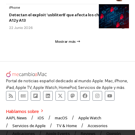
iPhone
Detectan el exploit ‘usbliter8’ que afecta los chips de Apple
A12 y A13
22 Junio 2026
Mostrar más
Portal de noticias español dedicado al mundo Apple: Mac, iPhone,
iPad, Apple TV, Apple Watch, HomePod, Servicios de Apple y más.
Hablamos sobre
AAPL News
iOS
macOS
Apple Watch
Servicios de Apple
TV & Home
Accesorios
Aplicaciones
Apple Events
Reviews
Opinión