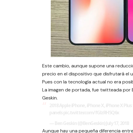
Este cambio, aunque supone una reducci
precio en el dispositivo que disfrutará el
Pues con la tecnología actual no era posib
La imagen de portada, fue twitteada por
Geskin.
2018 Apple iPhone, iPhone X, iPhone X Plus
panels
pic.twitter.com/fGlzRH5Q6x
— Ben Geskin (@BenGeskin)
July 17, 2018
Aunque hay una pequeña diferencia entre