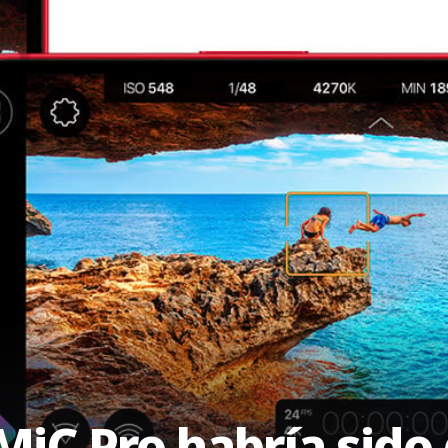
LMiC Pro habría sid