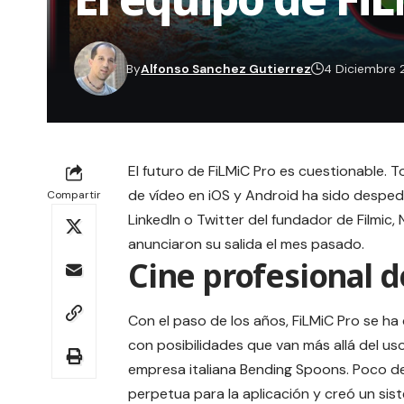
By
Alfonso Sanchez Gutierrez
4 Diciembre 
El futuro de
FiLMiC Pro
es cuestionable. T
de vídeo en iOS y Android ha sido despedid
Compartir
LinkedIn o Twitter del fundador de Filmic,
anunciaron su salida el mes pasado.
Cine profesional d
Con el paso de los años,
FiLMiC Pro
se ha 
con posibilidades que van más allá del us
empresa italiana
Bending Spoons
. Poco de
perpetua para la aplicación y creó un sis