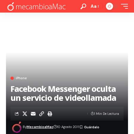
Aa
iPhone
Facebook Messenger oculta
un servicio de videollamada
1 Min De Lectura
By
MecambioaMac
10 Agosto 2011