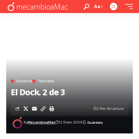
Aa
Escritorio
Tutoriales
El Dock. 2 de 3
2 Min De Lectura
By
MecambioaMac
12 Enero 2009