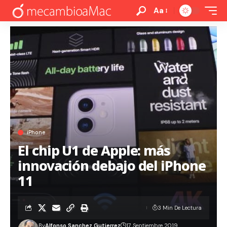
Aa
iPhone
El chip U1 de Apple: más
innovación debajo del iPhone
11
3 Min De Lectura
By
Alfonso Sanchez Gutierrez
17 Septiembre 2019