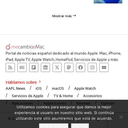
Mostrar más
Portal de noticias español dedicado al mundo Apple: Mac, iPhone,
iPad, Apple TV, Apple Watch, HomePod, Servicios de Apple y más.
Hablamos sobre
AAPL News
iOS
macOS
Apple Watch
Servicios de Apple
TV & Home
Accesorios
Aplicaciones
Apple Events
Reviews
Opinión
Utilizamos cookies para asegurar que damos la mejor
experiencia al usuario en nuestro sitio web. Si continúa
utilizando este sitio asumiremos que está de acuerdo.
© 2008 mecambioaMac – Todo Apple y más | Design by
UNXON
Agency
.
Estoy de acuerdo
Leer más