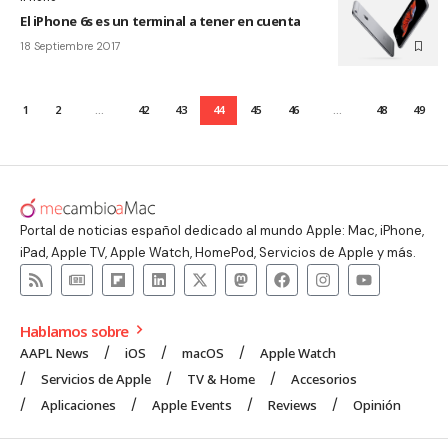
El iPhone 6s es un terminal a tener en cuenta
18 Septiembre 2017
1
2
…
42
43
44
45
46
…
48
49
Portal de noticias español dedicado al mundo Apple: Mac, iPhone,
iPad, Apple TV, Apple Watch, HomePod, Servicios de Apple y más.
Hablamos sobre
AAPL News
iOS
macOS
Apple Watch
Servicios de Apple
TV & Home
Accesorios
Aplicaciones
Apple Events
Reviews
Opinión