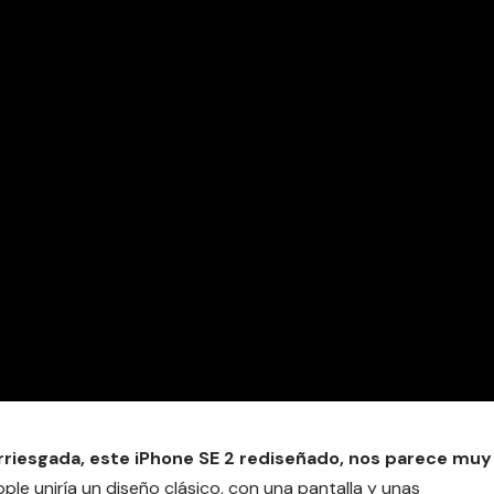
riesgada, este iPhone SE 2 rediseñado, nos parece muy
ple uniría un diseño clásico, con una pantalla y unas