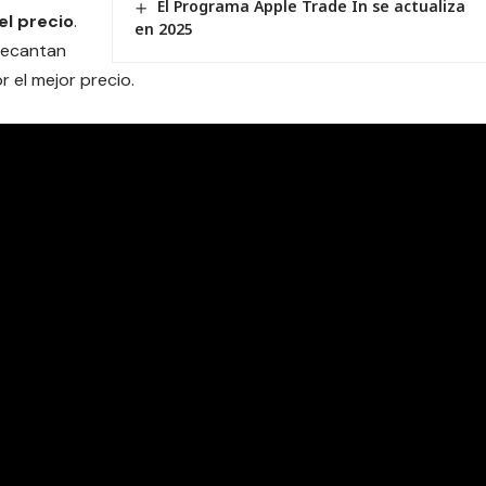
El Programa Apple Trade In se actualiza
el precio
.
en 2025
decantan
r el mejor precio.