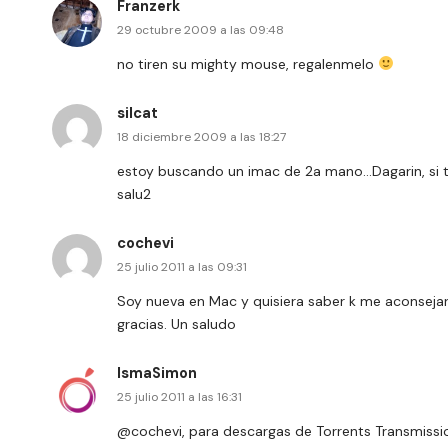
Franzerk
29 octubre 2009 a las 09:48
no tiren su mighty mouse, regalenmelo
silcat
18 diciembre 2009 a las 18:27
estoy buscando un imac de 2a mano…Dagarin, si t
salu2
cochevi
25 julio 2011 a las 09:31
Soy nueva en Mac y quisiera saber k me aconsej
gracias. Un saludo
IsmaSimon
25 julio 2011 a las 16:31
@cochevi, para descargas de Torrents Transmiss