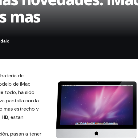
as mas
 batería de
modelo de iMac
ue todo, ha sido
a pantalla con la
o mas estrecho y
l HD
, estan
ción, pasan a tener