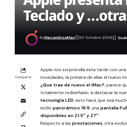
Teclado y …otr
By
MecambioaMac
20 Octubre 2009
Apple nos sorprendía esta tarde con una
novedades, la primera de ellas el nuevo 
Compartir
¿Que trae de nuevo el iMac?
, parece q
totalmente rediseñado, a destacar la nuev
tecnología LED
, esto hace que sea much
estilo
panorámico 16:9
, una
pantalla Ful
disponibles en 21.5″ y 27″
Respecto a las
prestaciones
, otra evolu