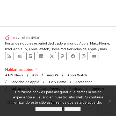
Portal de noticias español dedicado al mundo Apple: Mac, iPhone,
iPad, Apple TV, Apple Watch, HomePod, Servicios de Apple y más.
Hablamos sobre
AAPL News
iOS
macOS
Apple Watch
Servicios de Apple
TV & Home
Accesorios
Aplicaciones
Apple Events
Reviews
Opinión
Utilizamos cookies para asegurar que damos la mejor
experiencia al usuario en nuestro sitio web. Si continúa
utilizando este sitio asumiremos que está de acuerdo.
© 2008 mecambioaMac – Todo Apple y más | Design by
UNXON
Agency
.
Estoy de acuerdo
Leer más