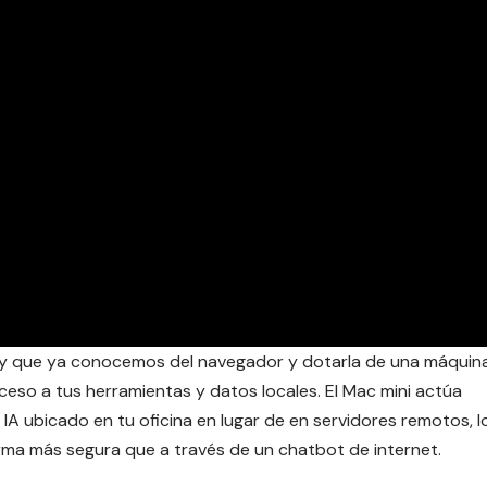
xity que ya conocemos del navegador y dotarla de una máquin
ceso a tus herramientas y datos locales. El Mac mini actúa
A ubicado en tu oficina en lugar de en servidores remotos, l
rma más segura que a través de un chatbot de internet.