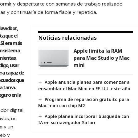
dormir y despertarte con semanas de trabajo realizado.
s y continuaría de forma fiable y repetida.
Clawdbot,
ta que el
Noticias relacionadas
ASI era más
n sistema
Apple limita la RAM
mientas,
para Mac Studio y Mac
mini
digo, usar
era capaz de
ecuados que
Apple anuncia planes para comenzar a
a tarea.
ensamblar el Mac Mini en EE. UU. este año
eguro en la
Programa de reparación gratuito para
Mac mini con chip M2
dor digital
Apple planea incorporar búsqueda con
ivos, un
IA en su navegador Safari
a y un
web y