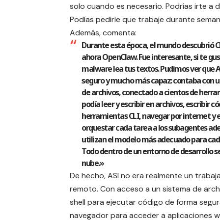
solo cuando es necesario. Podrías irte a 
Podías pedirle que trabaje durante semana
Además, comenta:
Durante esta época, el mundo descubrió 
ahora OpenClaw. Fue interesante, si te gus
malware lea tus textos. Pudimos ver que 
seguro y mucho más capaz: contaba con u
de archivos, conectado a cientos de herra
podía leer y escribir en archivos, escribir có
herramientas CLI, navegar por internet y 
orquestar cada tarea a los subagentes ad
utilizan el modelo más adecuado para cad
Todo dentro de un entorno de desarrollo s
nube.»
De hecho, ASI no era realmente un trabaja
remoto. Con acceso a un sistema de arch
shell para ejecutar código de forma segur
navegador para acceder a aplicaciones 