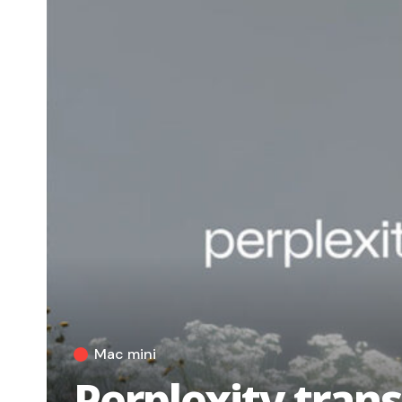
Mac mini
Perplexity tran