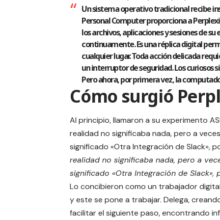
Un sistema operativo tradicional recibe in
Personal Computer proporciona a Perplexi
los archivos, aplicaciones y sesiones de s
continuamente. Es una réplica digital perm
cualquier lugar. Toda acción delicada requi
un interruptor de seguridad. Los curiosos
Pero ahora, por primera vez, la computado
Cómo surgió Perp
Al principio, llamaron a su experimento ASI
realidad no significaba nada, pero a veces
significado «Otra Integración de Slack», p
realidad no significaba nada, pero a vece
significado «Otra Integración de Slack»,
Lo concibieron como un trabajador digital
y este se pone a trabajar. Delega, crean
facilitar el siguiente paso, encontrando i