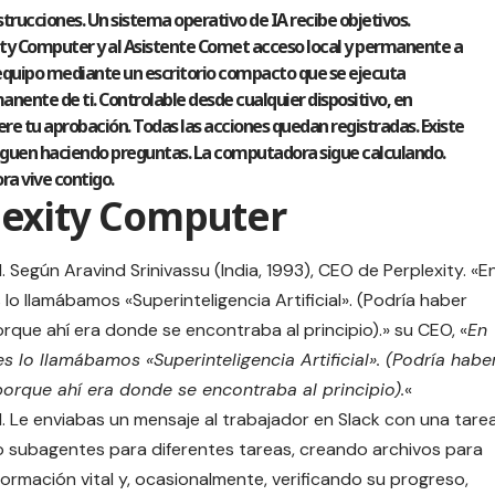
strucciones. Un sistema operativo de IA recibe objetivos.
ty Computer y al Asistente Comet acceso local y permanente a
u equipo mediante un escritorio compacto que se ejecuta
anente de ti. Controlable desde cualquier dispositivo, en
ere tu aprobación. Todas las acciones quedan registradas. Existe
 siguen haciendo preguntas. La computadora sigue calculando.
ra vive contigo.
lexity Computer
. Según Aravind Srinivassu (India, 1993), CEO de Perplexity. «E
 lo llamábamos «Superinteligencia Artificial». (Podría haber
orque ahí era donde se encontraba al principio).» su CEO, «
En
s lo llamábamos «Superinteligencia Artificial». (Podría habe
 porque ahí era donde se encontraba al principio).
«
. Le enviabas un mensaje al trabajador en Slack con una tare
do subagentes para diferentes tareas, creando archivos para
nformación vital y, ocasionalmente, verificando su progreso,