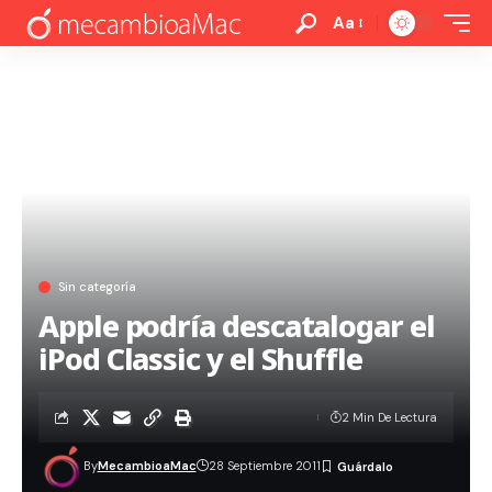
Aa
Sin categoría
Apple podría descatalogar el
iPod Classic y el Shuffle
2 Min De Lectura
By
MecambioaMac
28 Septiembre 2011