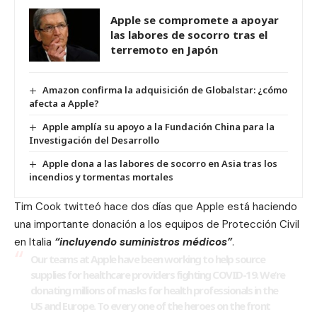
Apple se compromete a apoyar
las labores de socorro tras el
terremoto en Japón
Amazon confirma la adquisición de Globalstar: ¿cómo
afecta a Apple?
Apple amplía su apoyo a la Fundación China para la
Investigación del Desarrollo
Apple dona a las labores de socorro en Asia tras los
incendios y tormentas mortales
Tim Cook
twitteó hace dos días
que Apple está haciendo
una importante donación a los equipos de Protección Civil
en Italia
“incluyendo suministros médicos”
.
Our teams at Apple have been working to help source
supplies for healthcare providers fighting COVID-19. We’re
donating millions of masks for health professionals in the
US and Europe. To every one of the heroes on the front