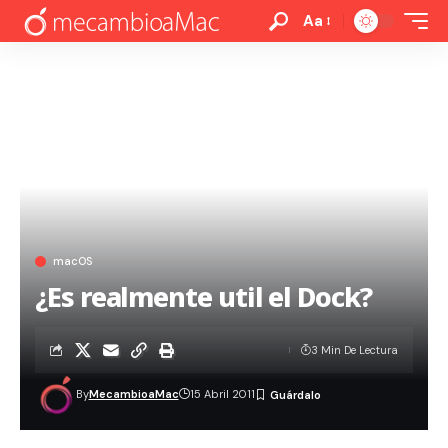
Aa
macOS
¿Es realmente util el Dock?
3 Min De Lectura
By
MecambioaMac
15 Abril 2011