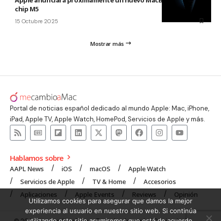
chip M5
15 Octubre 2025
Mostrar más
Portal de noticias español dedicado al mundo Apple: Mac, iPhone,
iPad, Apple TV, Apple Watch, HomePod, Servicios de Apple y más.
Hablamos sobre
AAPL News
iOS
macOS
Apple Watch
Servicios de Apple
TV & Home
Accesorios
Aplicaciones
Apple Events
Reviews
Opinión
Utilizamos cookies para asegurar que damos la mejor
experiencia al usuario en nuestro sitio web. Si continúa
utilizando este sitio asumiremos que está de acuerdo.