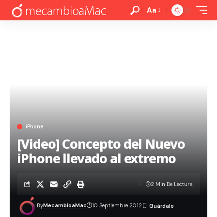
Aa
iPhone
[Video] Concepto del Nuevo
iPhone llevado al extremo
2 Min De Lectura
By
MecambioaMac
10 Septiembre 2012