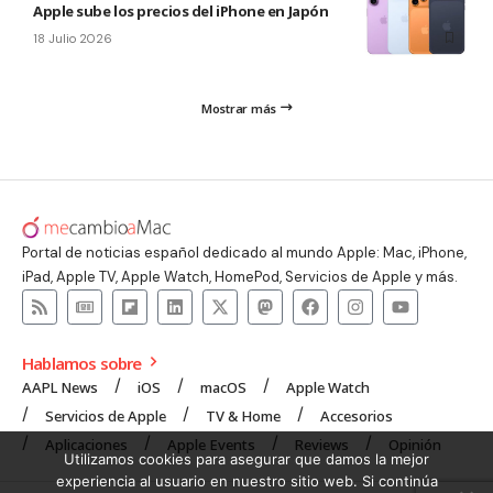
Apple sube los precios del iPhone en Japón
18 Julio 2026
Mostrar más
Portal de noticias español dedicado al mundo Apple: Mac, iPhone,
iPad, Apple TV, Apple Watch, HomePod, Servicios de Apple y más.
Hablamos sobre
AAPL News
iOS
macOS
Apple Watch
Servicios de Apple
TV & Home
Accesorios
Aplicaciones
Apple Events
Reviews
Opinión
Utilizamos cookies para asegurar que damos la mejor
experiencia al usuario en nuestro sitio web. Si continúa