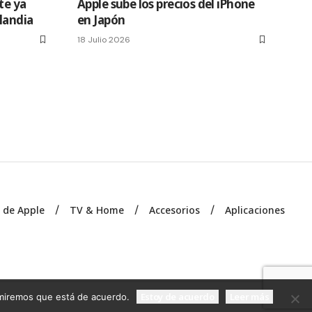
te ya
Apple sube los precios del iPhone
slandia
en Japón
18 Julio 2026
s de Apple
TV & Home
Accesorios
Aplicaciones
Estoy de acuerdo
Leer más
sumiremos que está de acuerdo.