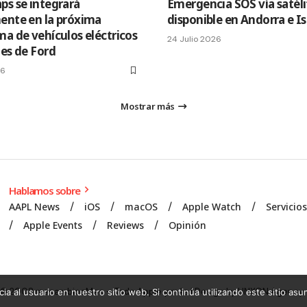
ps se integrará
Emergencia SOS vía satéli
ente en la próxima
disponible en Andorra e I
ma de vehículos eléctricos
24 Julio 2026
les de Ford
26
Mostrar más
Hablamos sobre
AAPL News
iOS
macOS
Apple Watch
Servicio
Apple Events
Reviews
Opinión
© 2008 mecambioaMac – Todo Apple y más | Design by
UNXON Agency
.
ia al usuario en nuestro sitio web. Si continúa utilizando este sitio a