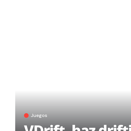
Juegos
VDrift, haz drif