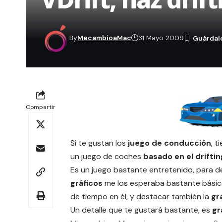
By
MecambioaMac
31 Mayo 2009
Compartir
Si te gustan los
juego de conducción
, t
un juego de coches
basado en el driftin
Es un juego bastante entretenido, para d
gráficos
me los esperaba bastante básicos
de tiempo en él, y destacar también la
gr
Un detalle que te gustará bastante, es
gra