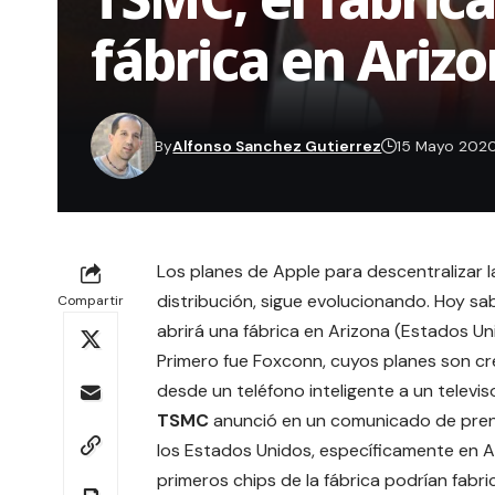
fábrica en Ariz
By
Alfonso Sanchez Gutierrez
15 Mayo 202
Los planes de Apple para descentralizar 
distribución, sigue evolucionando. Hoy s
Compartir
abrirá una fábrica en Arizona (Estados Un
Primero fue
Foxconn
, cuyos planes son c
desde un teléfono inteligente a un televi
TSMC
anunció en un
comunicado de pre
los Estados Unidos, específicamente en A
primeros chips de la fábrica podrían fabr