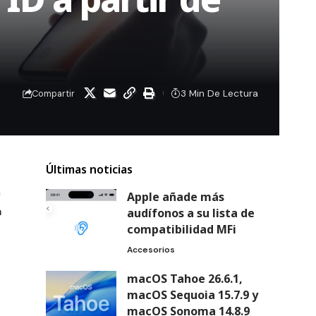
3 Min De Lectura
Compartir
Últimas noticias
a
Apple añade más
a
audífonos a su lista de
compatibilidad MFi
Accesorios
macOS Tahoe 26.6.1,
macOS Sequoia 15.7.9 y
macOS Sonoma 14.8.9