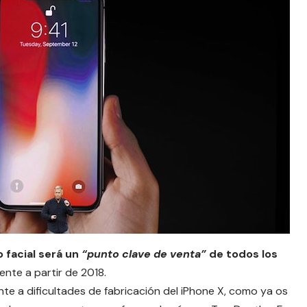
o facial será un
“punto clave de venta”
de todos los
nte a partir de 2018.
te a dificultades de fabricación del iPhone X, como ya os