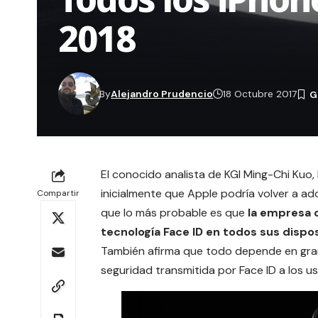
2018
By
Alejandro Prudencio
18 Octubre 2017
El conocido analista de
KGI
Ming-Chi Kuo
,
inicialmente que Apple podría volver a ad
Compartir
que lo más probable es que
la empresa c
tecnología Face ID en todos sus dispos
También afirma que todo depende en gran
seguridad transmitida por Face ID a los us