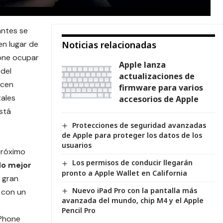
antes se
en lugar de
Noticias relacionadas
pone ocupar
Apple lanza
 del
actualizaciones de
acen
firmware para varios
tales
accesorios de Apple
está
Protecciones de seguridad avanzadas
de Apple para proteger los datos de los
usuarios
próximo
Los permisos de conducir llegarán
do mejor
pronto a Apple Wallet en California
 gran
Nuevo iPad Pro con la pantalla más
 con un
avanzada del mundo, chip M4 y el Apple
Pencil Pro
iPhone