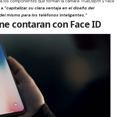
o a los componentes que forman la cámara
TrueDepth
y Face
 a
“capitalizar su clara ventaja en el diseño del
del mismo para los teléfonos inteligentes.”
ne contaran con Face ID