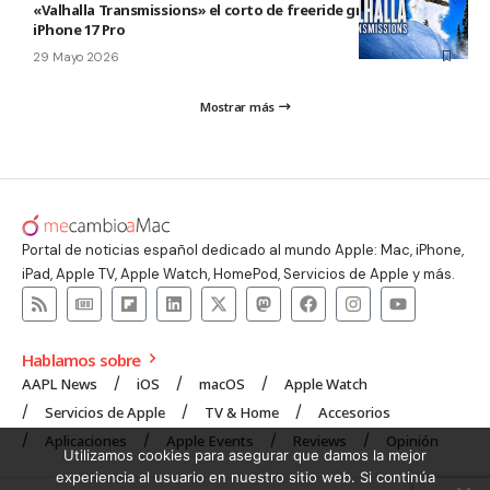
«Valhalla Transmissions» el corto de freeride grabado con el
iPhone 17 Pro
29 Mayo 2026
Mostrar más
Portal de noticias español dedicado al mundo Apple: Mac, iPhone,
iPad, Apple TV, Apple Watch, HomePod, Servicios de Apple y más.
Hablamos sobre
AAPL News
iOS
macOS
Apple Watch
Servicios de Apple
TV & Home
Accesorios
Aplicaciones
Apple Events
Reviews
Opinión
Utilizamos cookies para asegurar que damos la mejor
experiencia al usuario en nuestro sitio web. Si continúa