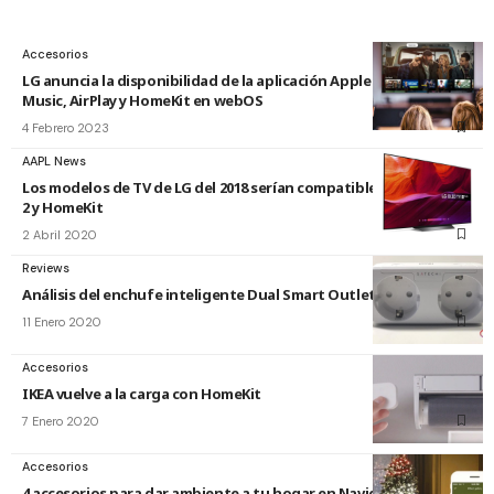
Accesorios
LG anuncia la disponibilidad de la aplicación Apple TV, Apple
Music, AirPlay y HomeKit en webOS
4 Febrero 2023
AAPL News
Los modelos de TV de LG del 2018 serían compatibles con AirPlay
2 y HomeKit
2 Abril 2020
Reviews
Análisis del enchufe inteligente Dual Smart Outlet de Satechi
11 Enero 2020
Accesorios
IKEA vuelve a la carga con HomeKit
7 Enero 2020
Accesorios
4 accesorios para dar ambiente a tu hogar en Navidad