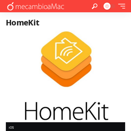
HomeKit
iOS